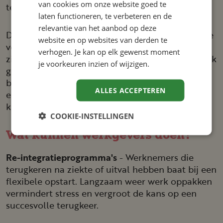
van cookies om onze website goed te
terug naar werk moeilijker.
laten functioneren, te verbeteren en de
relevantie van het aanbod op deze
Daarnaast ervaren deze groepen vaak onbewuste
website en op websites van derden te
vooroordelen bij sollicitaties. Werkgevers vragen
verhogen. Je kan op elk gewenst moment
zich af of iemand met een burn-out nog wel 'sterk
je voorkeuren inzien of wijzigen.
genoeg' is, of of een mantelzorger voldoende
beschikbaar zal zijn. Dit soort aannames kunnen
ALLES ACCEPTEREN
ervoor zorgen dat mensen geen eerlijke kans
krijgen.
COOKIE-INSTELLINGEN
Wat kunnen werkgevers doen?
Re-integratieprogramma's
- Werknemers die
terugkeren na ziekte of uitval hebben baat bij een
flexibele opstart. Langzaam weer werk oppakken
vermindert stress en vergroot de kans op een
succesvolle terugkeer.