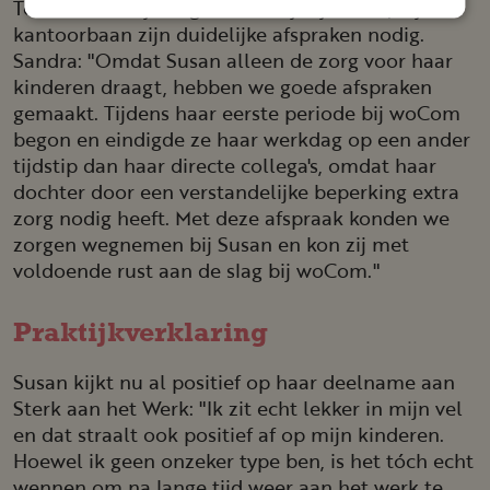
Toch is een vrijwillige baan vrijblijvender, bij een
kantoorbaan zijn duidelijke afspraken nodig.
Sandra: "Omdat Susan alleen de zorg voor haar
kinderen draagt, hebben we goede afspraken
gemaakt. Tijdens haar eerste periode bij woCom
begon en eindigde ze haar werkdag op een ander
tijdstip dan haar directe collega's, omdat haar
dochter door een verstandelijke beperking extra
zorg nodig heeft. Met deze afspraak konden we
zorgen wegnemen bij Susan en kon zij met
voldoende rust aan de slag bij woCom."
Praktijk­ver­kla­ring
Susan kijkt nu al positief op haar deelname aan
Sterk aan het Werk: "Ik zit echt lekker in mijn vel
en dat straalt ook positief af op mijn kinderen.
Hoewel ik geen onzeker type ben, is het tóch echt
wennen om na lange tijd weer aan het werk te