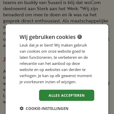
teams en buddy van Susan) is blij dat woCom
deelneemt aan Sterk aan het Werk: "Wij zijn
benaderd om mee te doen en ik was na het
gesprek direct enthousiast. Als maatschappelijke
organisatie wil je zelf ook positieve impact
maken. Bij de buddy-training kregen we
Wij gebruiken cookies 🍪
uitgebreid uitleg en wisselden we ervaringen met
andere werkgevers."
Leuk dat je er bent! Wij maken gebruik
van cookies om onze website goed te
laten functioneren, te verbeteren en de
Afspraken over werktijden
relevantie van het aanbod op deze
website en op websites van derden te
Als echte doener pakte Susan al snel de telefoon
verhogen. Je kan op elk gewenst moment
op en stond ze mensen te woord. Haar eerdere
je voorkeuren inzien of wijzigen.
werkervaring in een callcenter kwam hierbij goed
van pas. Ook haar vrijwillige functie bij Stichting
Leergeld hielp haar om snel te wennen aan het
ALLES ACCEPTEREN
werkritme.
COOKIE-INSTELLINGEN