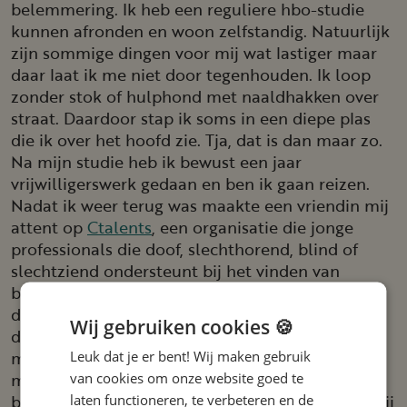
belemmering. Ik heb een reguliere hbo-studie
kunnen afronden en woon zelfstandig. Natuurlijk
zijn sommige dingen voor mij wat lastiger maar
daar laat ik me niet door tegenhouden. Ik loop
zonder stok of hulphond met naaldhakken over
straat. Daardoor stap ik soms in een diepe plas
die ik over het hoofd zie. Tja, dat is dan maar zo.
Na mijn studie heb ik bewust een jaar
vrijwilligerswerk gedaan en ben ik gaan reizen.
Nadat ik weer terug was maakte een vriendin mij
attent op
Ctalents
, een organisatie die jonge
professionals die doof, slechthorend, blind of
slechtziend ondersteunt bij het vinden van
betaald werk. Bij hen kreeg ik de kans om één
dag in de week werkervaring op te doen en aan
Wij gebruiken cookies 🍪
de slag te gaan als communicatiemedewerker. Ik
mocht mij bezighouden met marketing en social
Leuk dat je er bent! Wij maken gebruik
media. Een mooie en leerzame kans die ik met
van cookies om onze website goed te
beide handen aanpakte. Tevens hielp Ctalents mij
laten functioneren, te verbeteren en de