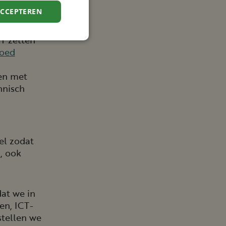
ACCEPTEREN
T zetten
goed
en met
hnisch
el zodat
, ook
at we in
en, ICT-
tellen we