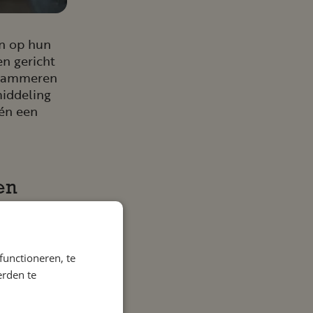
an op hun
en gericht
ogrammeren
middeling
 én een
en
ireert
functioneren, te
erden te