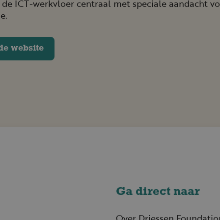
 de ICT-werkvloer centraal met speciale aandacht v
e.
de website
Ga direct naar
Over Driessen Foundatio