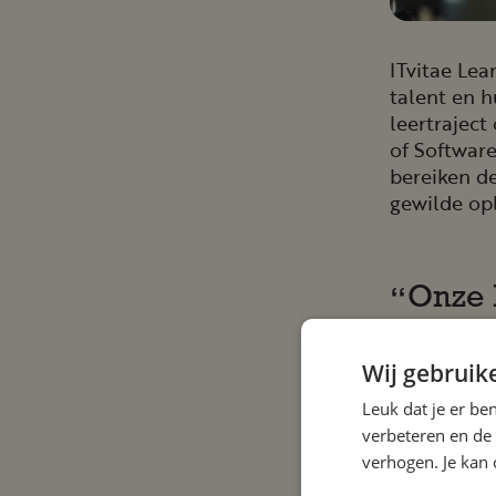
ITvitae Lea
talent en h
leertraject
of Softwar
bereiken d
gewilde opl
Onze 
bijzo
Wij gebruik
ons e
Leuk dat je er be
Frans de Bi
verbeteren en de
verhogen. Je kan 