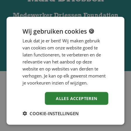
Medewerker Driessen Foundation
Wij gebruiken cookies 🍪
"De Driessen Foundation geeft mij de
mogelijkheid om iets goeds te doen voor
Leuk dat je er bent! Wij maken gebruik
anderen. Dat geeft écht een gouden gevoel."
van cookies om onze website goed te
laten functioneren, te verbeteren en de
relevantie van het aanbod op deze
website en op websites van derden te
verhogen. Je kan op elk gewenst moment
je voorkeuren inzien of wijzigen.
ALLES ACCEPTEREN
COOKIE-INSTELLINGEN