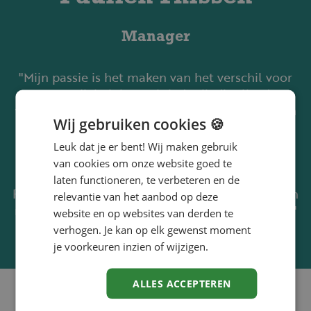
Manager
"Mijn passie is het maken van het verschil voor
mensen. Ik heb het geluk dat ik dit elke dag
vanuit mijn werk vanuit de Driessen Foundation
Wij gebruiken cookies 🍪
mag doen. Met onze projecten gooien we dat
eerste steentje om een verandering te maken
Leuk dat je er bent! Wij maken gebruik
voor mensen met een kwetsbare
van cookies om onze website goed te
arbeidsmarktpositie, waarmee we als Driessen
laten functioneren, te verbeteren en de
Foundation uiteindelijk écht het verschil kunnen
relevantie van het aanbod op deze
maken voor de persoon en zijn/haar omgeving."
website en op websites van derden te
verhogen. Je kan op elk gewenst moment
je voorkeuren inzien of wijzigen.
ALLES ACCEPTEREN