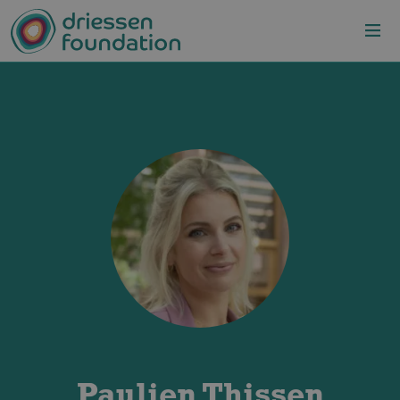
Overslaan en naar de inhoud gaan
Paulien Thissen