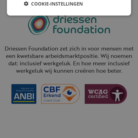
COOKIE-INSTELLINGEN
Driessen Foundation zet zich in voor mensen met
een kwetsbare arbeidsmarktpositie. Wij noemen
dat: inclusief werkgeluk. En hoe meer inclusief
werkgeluk wij kunnen creëren hoe beter.