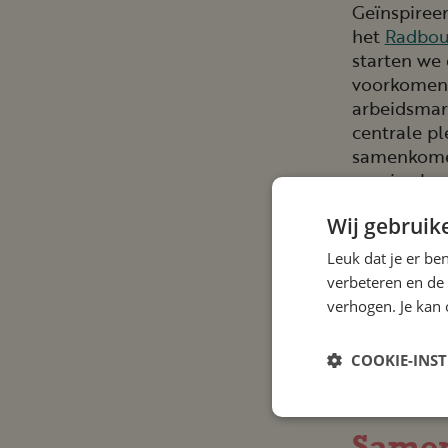
Geïnspiree
het
Radbou
starten we 
voorkomen v
arbeidsmar
centrale pl
samenkomen
manier, ha
Wij gebruik
Waaro
Leuk dat je er be
verbeteren en de
Nu zien we
verhogen. Je kan 
arbeidsproc
omdat werk
een verlies
COOKIE-INS
kan voorko