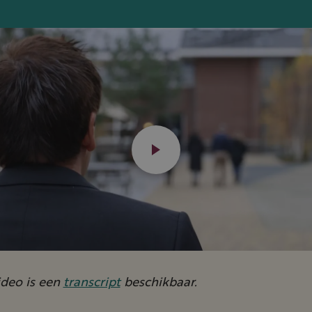
ideo is een
transcript
beschikbaar.