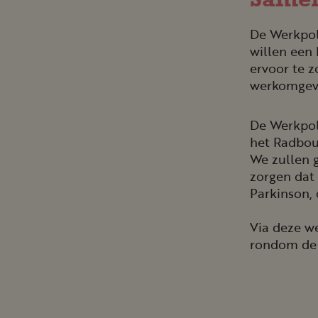
Samen
De Werkpol
willen een 
ervoor te 
werkomgevi
De Werkpol
het Radbou
We zullen 
zorgen dat
Parkinson, 
Via deze w
rondom de 