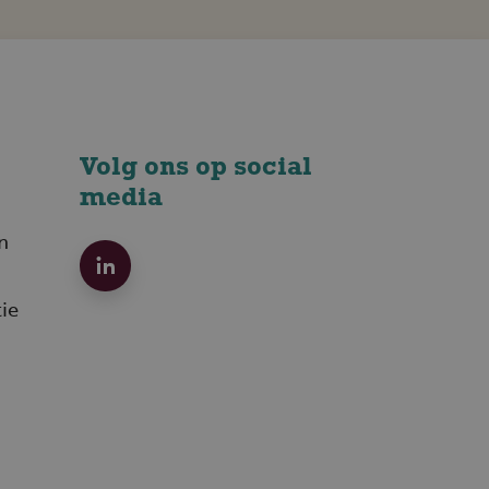
Volg ons op social
media
n
ie