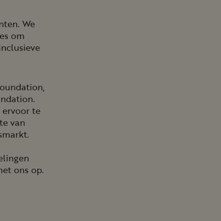
nten. We
ies om
inclusieve
Foundation,
ndation.
 ervoor te
te van
smarkt.
elingen
et ons op.