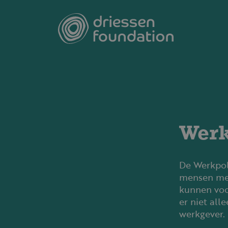
Overslaan en naar de inhoud gaan
Werk
De Werkpoli
mensen met
kunnen voo
er niet all
werkgever.