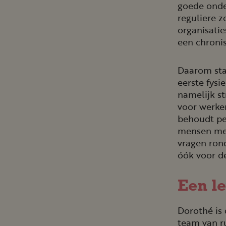
goede onder
reguliere 
organisati
een chroni
Daarom star
eerste fysi
namelijk st
voor werke
behoudt per
mensen met
vragen rond
óók voor d
Een l
Dorothé is 
team van ru