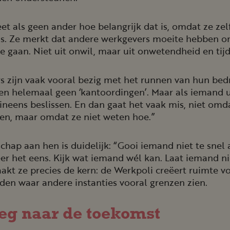
t als geen ander hoe belangrijk dat is, omdat ze zel
is. Ze merkt dat andere werkgevers moeite hebben 
e gaan. Niet uit onwil, maar uit onwetendheid en tij
 zijn vaak vooral bezig met het runnen van hun bedri
len helemaal geen ‘kantoordingen’. Maar als iemand u
neens beslissen. En dan gaat het vaak mis, niet omda
pen, maar omdat ze niet weten hoe.”
hap aan hen is duidelijk: “Gooi iemand niet te snel 
er het eens. Kijk wat iemand wél kan. Laat iemand nie
kt ze precies de kern: de Werkpoli creëert ruimte v
en waar andere instanties vooral grenzen zien.
eg naar de toekomst