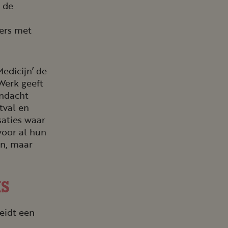
 de
ers met
edicijn’ de
Werk geeft
andacht
tval en
saties waar
voor al hun
en, maar
MS
eidt een