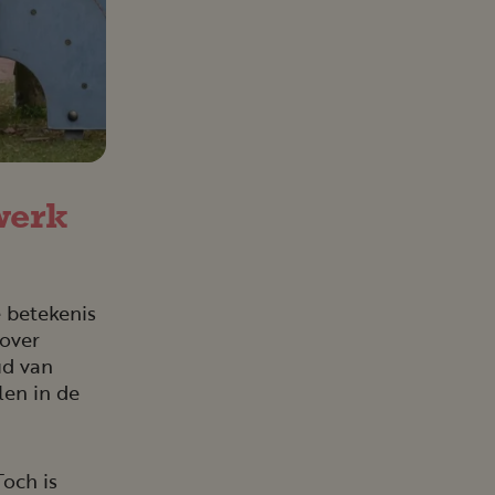
werk
 betekenis
 over
ud van
len in de
Toch is