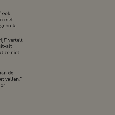
f ook
om met
dgebrek.
jf” vertelt
itvalt
t ze niet
aan de
t vallen.”
oor