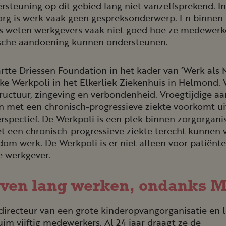
steuning op dit gebied lang niet vanzelfsprekend. In
zorg is werk vaak geen gespreksonderwerp. En binnen
es weten werkgevers vaak niet goed hoe ze medewerk
sche aandoening kunnen ondersteunen.
tte Driessen Foundation in het kader van ‘Werk als M
eke Werkpoli in het Elkerliek Ziekenhuis in Helmond. 
ructuur, zingeving en verbondenheid. Vroegtijdige a
n met een chronisch-progressieve ziekte voorkomt ui
spectief. De Werkpoli is een plek binnen zorgorgani
 een chronisch-progressieve ziekte terecht kunnen 
om werk. De Werkpoli is er niet alleen voor patiënt
e werkgever.
even lang werken, ondanks 
directeur van een grote kinderopvangorganisatie en l
im vijftig medewerkers. Al 24 jaar draagt ze de