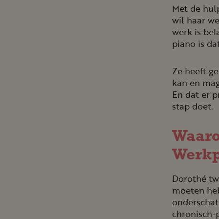
Met de hulp
wil haar w
werk is bel
piano is da
Ze heeft ge
kan en mag
En dat er p
stap doet.
Waarom
Werkp
Dorothé tw
moeten heb
onderschat
chronisch-p