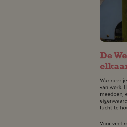
De We
elkaa
Wanneer je 
van werk. H
meedoen, e
eigenwaarde
lucht te ho
Voor veel m