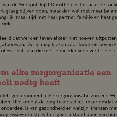
 van de Werkpoli kijkt Dorothé positief naar de toek
erk graag blijven doen, maar dan wél met meer balan
angrijk, maar tijd met haar partner, familie en haar ge
t óók.
leerd dat werk en leven elkaar niet hoeven uitputten
 afbouwen. Dat je mag kiezen voor kwaliteit boven kw
rofessionals zijn die met je meedenken over hoe je d
 elke zorgorga­ni­satie een
oli nodig heeft
ijfelt geen moment: elke zorgorganisatie zou een We
ben. Niet omdat de zorg tekortschiet, maar omdat 
 onderdeel is van gezondheid en welzijn. Mensen me
rogressieve ziekte willen geen afstand doen van hun