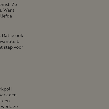
omst. Ze
s. Want
liefde
. Dat je ook
antiteit.
at stap voor
rkpoli
werk een
t een
 werk: ze