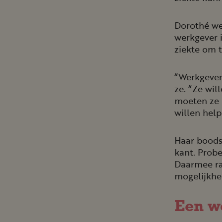
Dorothé wee
werkgever 
ziekte om t
“Werkgevers
ze. “Ze wil
moeten ze i
willen hel
Haar boodsc
kant. Probe
Daarmee raa
mogelijkhed
Een w