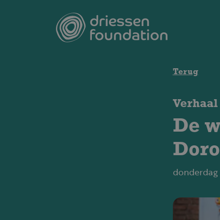
Overslaan en naar de inhoud gaan
Terug
Verhaal
De w
Doro
donderdag 