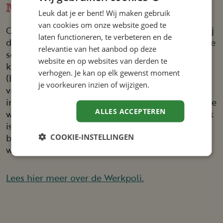
Medicijn
Leuk dat je er bent! Wij maken gebruik
van cookies om onze website goed te
Op donderdag 17 oktober 2024 organiseerden wij
laten functioneren, te verbeteren en de
de inspiratiesessie Werk als Medicijn. Tijdens deze
relevantie van het aanbod op deze
sessie stonden persoonlijke verhalen centraal,
website en op websites van derden te
kwamen specialisten van het Radboud UMC
verhogen. Je kan op elk gewenst moment
(Expertisecentrum Parkinson) aan het woord en
je voorkeuren inzien of wijzigen.
vertelden we je meer over ‘De Werkpoli’. We
inspireren werkgevers en zorgorganisaties over de
ALLES ACCEPTEREN
waarde van werk. Voor iemand die chronisch ziek
is geeft dit inkomen én zingeving. De werkgever
COOKIE-INSTELLINGEN
behoudt het talent en de waarde die de
werknemer toevoegt.
Lees hier meer over de Werkpoli.