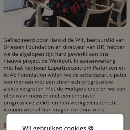
Geïnspireerd door Harold de Wit, bestuurslid van
Driessen Foundation en directeur van IJK, hebben
we de afgelopen tijd hard gewerkt aan ons
nieuwe project de Werkpoli. In samenwerking
met het Radboud Expertisecentrum Parkinson en
AFAS Foundation willen we de arbeidsparticipatie
van mensen met een chronisch-progressieve
ziekte vergroten. Met de Werkpoli creëren we een
plek waar mensen met een chronisch-
progressieve ziekte en hun werkgevers terecht
kunnen voor al hun vragen rondom werk.
Inspiratie­sessie Werk als
Wij gebruiken cookies 🍪